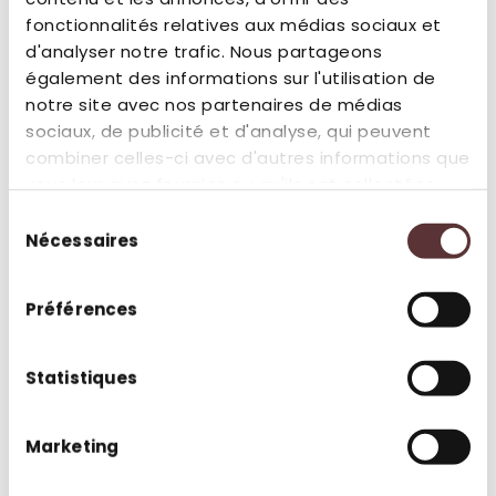
Le menu raclette
est à choisir (gratuitement,
fonctionnalités relatives aux médias sociaux et
sans supplément à la place du menu ardéchois)
d'analyser notre trafic. Nous partageons
lors de la réception du mail que vous recevrez
20
également des informations sur l'utilisation de
jours avant votre séjour réservé
.
notre site avec nos partenaires de médias
Une attention supplémentaire pour
sociaux, de publicité et d'analyse, qui peuvent
personnaliser votre expérience et la rendre
combiner celles-ci avec d'autres informations que
encore plus chaleureuse.
vous leur avez fournies ou qu'ils ont collectées
lors de votre utilisation de leurs services.
Sélection
Nécessaires
du
consentement
Préférences
Statistiques
Marketing