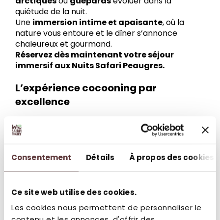
arctiques
ou
guépards
évoluer dans la
quiétude de la nuit.
Une
immersion intime et apaisante
, où la
nature vous entoure et le dîner s’annonce
chaleureux et gourmand.
Réservez dès maintenant votre séjour
immersif aux Nuits Safari Peaugres.
L’expérience cocooning par
excellence
Les
Soirées Raclette
des
Nuits de Peaugres
célèbrent le
plaisir d’être ensemble
: un séjour
à la fois
insolite, chaleureux et apaisant
, où
l’on prend le temps de se retrouver, de rire, de
Consentement
Détails
À propos des cookies
déguster et de contempler la nature autrement.
Ici, la raclette devient bien plus qu’un repas : un
moment de complicité et d’émerveillement
.
Ce site web utilise des cookies.
Une
parenthèse savoureuse
entre nature,
Les cookies nous permettent de personnaliser le
lumière et douceur hivernale.
contenu et les annonces, d'offrir des