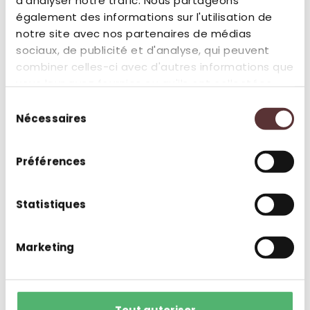
d'analyser notre trafic. Nous partageons
également des informations sur l'utilisation de
notre site avec nos partenaires de médias
sociaux, de publicité et d'analyse, qui peuvent
combiner celles-ci avec d'autres informations que
vous leur avez fournies ou qu'ils ont collectées
lors de votre utilisation de leurs services.
Sélection
Nécessaires
du
consentement
Préférences
Huttes Guépards
Des faces à face inédits
Statistiques
Marketing
Découvrir
Tout autoriser